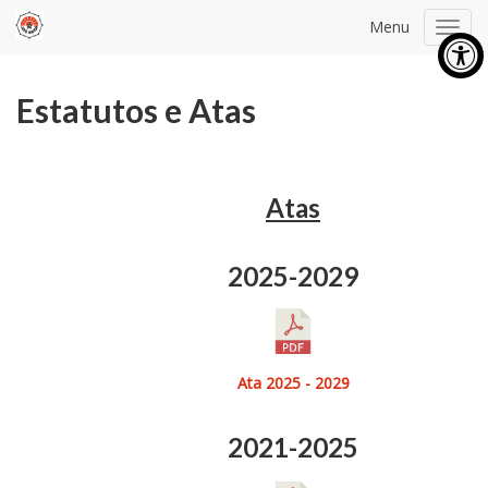
Menu
Toggl
navig
Contraste
Alinhamento de
Estatutos e Atas
Texto
Atas
2025-2029
Destacar Links
Tamanho de texto
Ata 2025 - 2029
2021-2025
Espaçamento de
Dixlexia
Texto